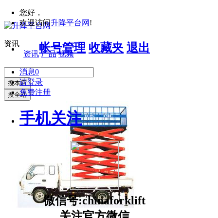
您好，
欢迎访问
升降平台网
!
资讯
帐号管理
收藏夹
退出
资讯
产品
视频
消息
0
请登录
搜本店
免费注册
搜全站
手机关注
微信号:chinaforklift
关注官方微信