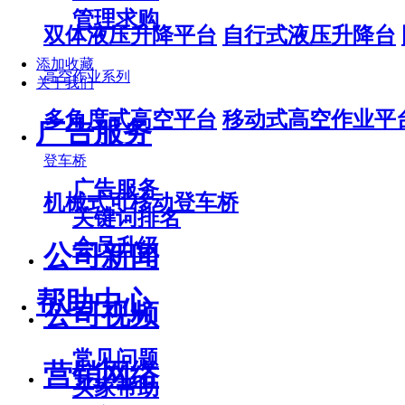
管理求购
双体液压升降平台
自行式液压升降台
添加收藏
高空作业系列
关于我们
多角度式高空平台
移动式高空作业平
广告服务
登车桥
广告服务
机械式可移动登车桥
关键词排名
会员升级
公司新闻
帮助中心
公司视频
常见问题
营销网络
买家帮助