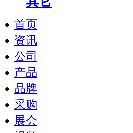
其它
首页
资讯
公司
产品
品牌
采购
展会