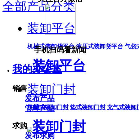
全部产品分类
装卸平台
机械式装卸货平台
液压式装卸货平台
气袋
手机扫码看新闻
装卸平台
我的办公室
装卸门封
销售
发布产品
机械式装卸门封
垫式装卸门封
充气式装卸
管理产品
装卸门封
求购
发布求购