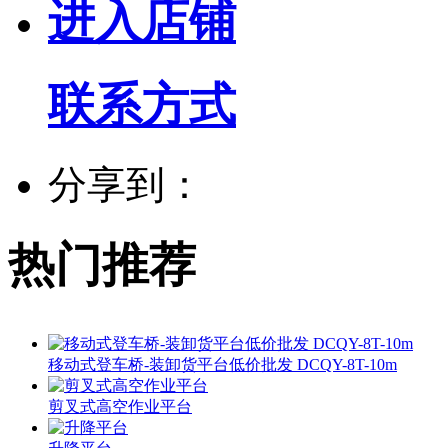
进入店铺
联系方式
分享到：
热门推荐
移动式登车桥-装卸货平台低价批发 DCQY-8T-10m
剪叉式高空作业平台