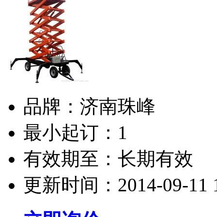
品牌：
济南珠峰
最小起订：
1
有效期至：
长期有效
更新时间：
2014-09-11 