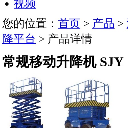
视频
您的位置：
首页
>
产品
>
降平台
> 产品详情
常规移动升降机 SJY