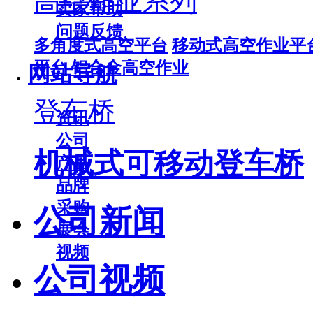
高空作业系列
卖家帮助
问题反馈
多角度式高空平台
移动式高空作业平
平台
铝合金高空作业
网站导航
登车桥
资讯
公司
机械式可移动登车桥
产品
品牌
采购
公司新闻
展会
视频
公司视频