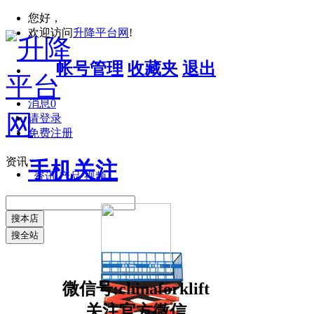
您好，
欢迎访问
升降平台网
!
帐号管理
收藏夹
退出
消息
0
请登录
免费注册
资讯
手机关注
资讯
产品
视频
搜本店
搜全站
微信号:chinaforklift
关注官方微信