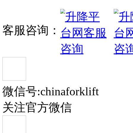
客服咨询：
微信号:chinaforklift
关注官方微信