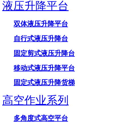
液压升降平台
双体液压升降平台
自行式液压升降台
固定剪式液压升降台
移动式液压升降平台
固定式液压升降货梯
高空作业系列
多角度式高空平台