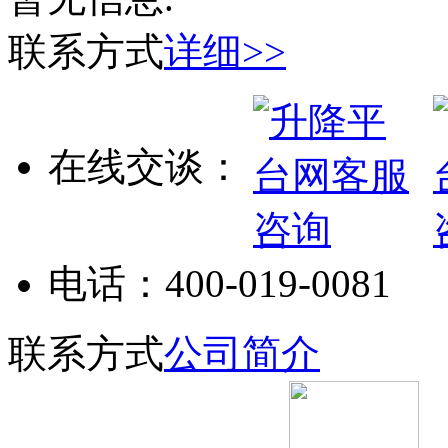
联系方式
详细>>
在线交谈：
电话：
400-019-0081
联系方式
公司简介