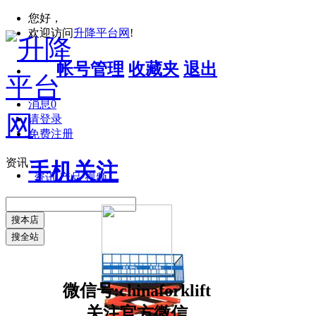
您好，
欢迎访问
升降平台网
!
帐号管理
收藏夹
退出
消息
0
请登录
免费注册
资讯
手机关注
资讯
产品
视频
搜本店
搜全站
微信号:chinaforklift
关注官方微信