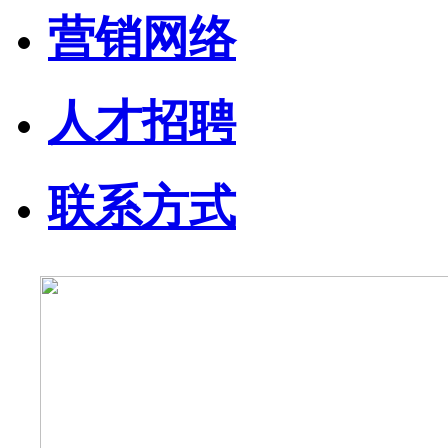
营销网络
人才招聘
联系方式