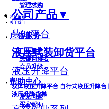
管理求购
公司产品
▼
添加收藏
关于我们
装卸平台
广告服务
液压式装卸货平台
广告服务
关键词排名
会员升级
液压升降平台
帮助中心
双体液压升降平台
自行式液压升降台
液压升降货梯
常见问题
买家帮助