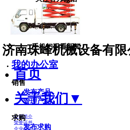
手机扫码看新闻
济南珠峰机械设备有限
我的办公室
首页
销售
发布产品
关于我们
▼
管理产品
求购
公司简介
荣誉证书
发布求购
企业杂志