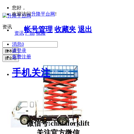
您好，
欢迎访问
升降平台网
!
资讯
帐号管理
收藏夹
退出
资讯
产品
视频
消息
0
请登录
搜本店
免费注册
搜全站
手机关注
微信号:chinaforklift
关注官方微信