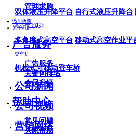
管理求购
双体液压升降平台
自行式液压升降台
添加收藏
高空作业系列
关于我们
多角度式高空平台
移动式高空作业平
广告服务
登车桥
广告服务
机械式可移动登车桥
关键词排名
会员升级
公司新闻
帮助中心
公司视频
常见问题
营销网络
买家帮助