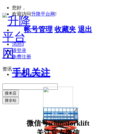
您好，
欢迎访问
升降平台网
!
帐号管理
收藏夹
退出
消息
0
请登录
免费注册
资讯
手机关注
资讯
产品
视频
搜本店
搜全站
微信号:chinaforklift
关注官方微信