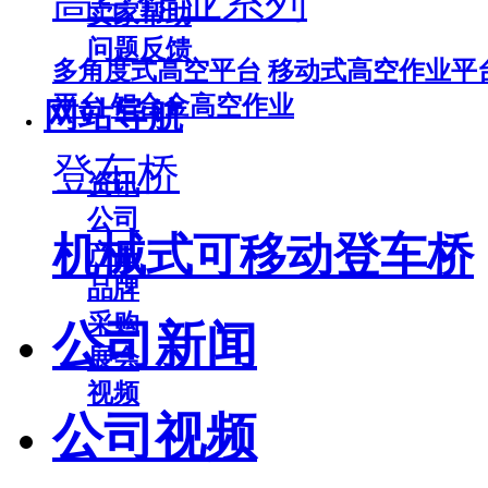
高空作业系列
卖家帮助
问题反馈
多角度式高空平台
移动式高空作业平
平台
铝合金高空作业
网站导航
登车桥
资讯
公司
机械式可移动登车桥
产品
品牌
采购
公司新闻
展会
视频
公司视频