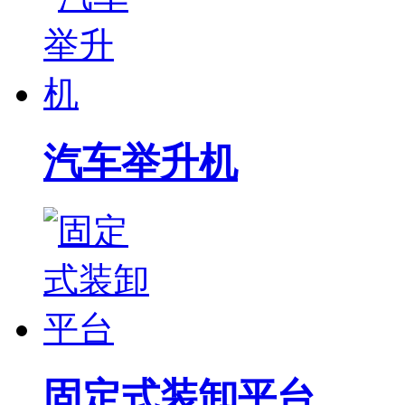
汽车举升机
固定式装卸平台