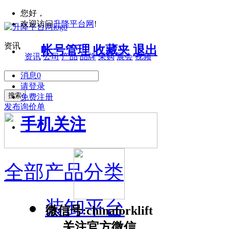
您好，
欢迎访问
升降平台网
!
资讯
帐号管理
收藏夹
退出
资讯
公司
产品
品牌
采购
展会
视频
消息
0
请登录
搜索
免费注册
发布询价单
手机关注
全部产品分类
装卸平台
微信号:chinaforklift
关注官方微信