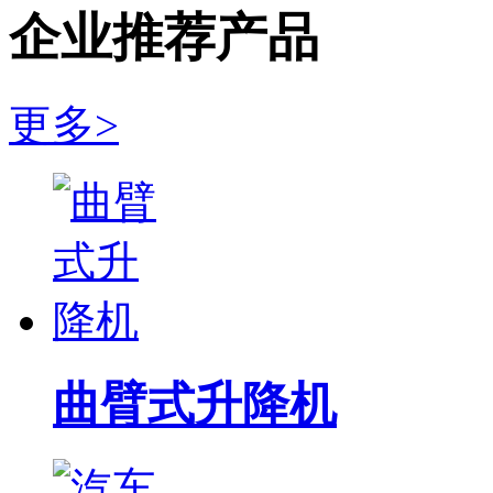
SB6型高起升搬运车
企业推荐产品
电动取料车
双桅柱式高空作业平台 XP2012A
更多>
铝合金单宽度快装脚手架
高空作业平台 EAOP
佛山大沥液压升降平台 佛山高空作业台 佛山升降机厂家 SJY
YJ1型移动剪叉式高空作业平台
曲臂式高空作业平台
曲臂式升降机