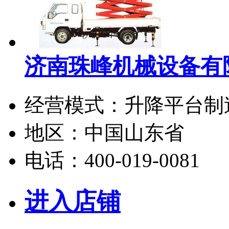
济南珠峰机械设备有
经营模式：
升降平台制
地区：
中国山东省
电话：
400-019-0081
进入店铺