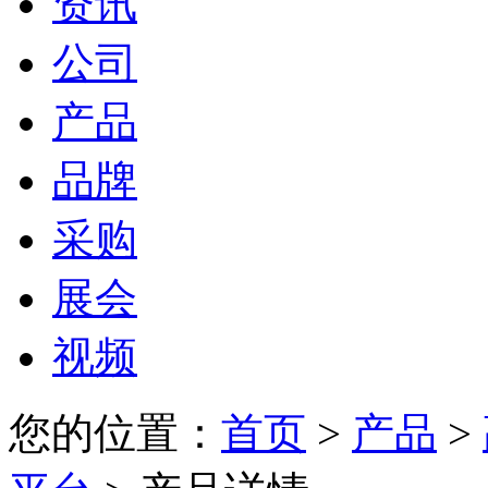
资讯
公司
产品
品牌
采购
展会
视频
您的位置：
首页
>
产品
>