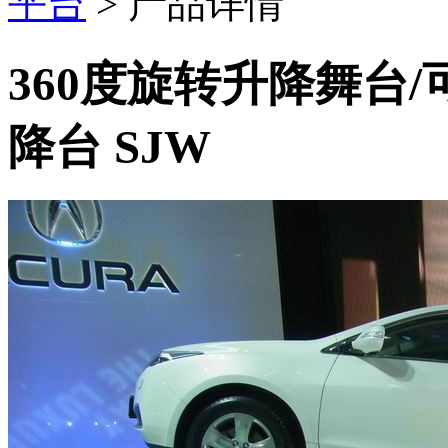
平台
> 产品详情
360度旋转升降舞台
降台 SJW