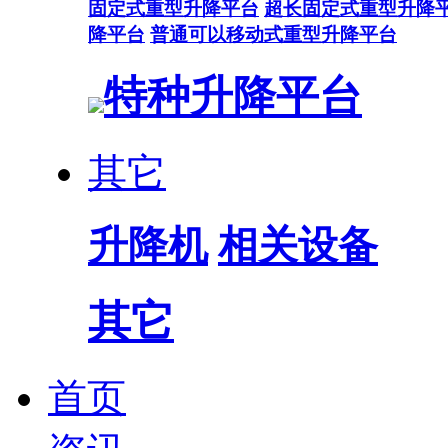
固定式重型升降平台
超长固定式重型升降
降平台
普通可以移动式重型升降平台
特种升降平台
其它
升降机
相关设备
其它
首页