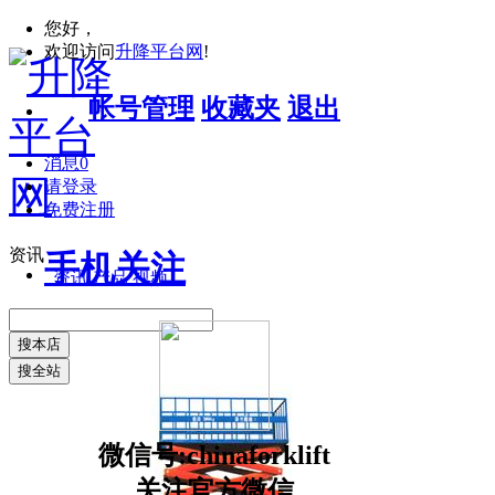
您好，
欢迎访问
升降平台网
!
帐号管理
收藏夹
退出
消息
0
请登录
免费注册
资讯
手机关注
资讯
产品
视频
搜本店
搜全站
微信号:chinaforklift
关注官方微信