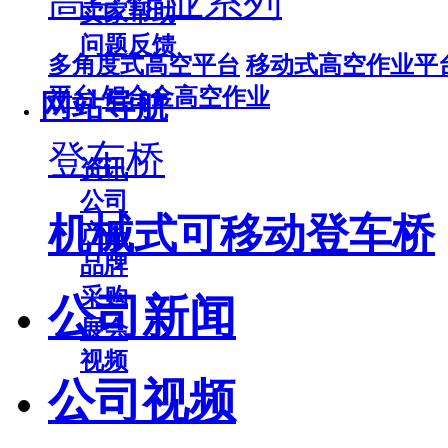
高空作业系列
卖家帮助
问题反馈
多角度式高空平台
移动式高空作业平
平台
铝合金高空作业
网站导航
登车桥
资讯
公司
机械式可移动登车桥
产品
品牌
采购
公司新闻
展会
视频
公司视频