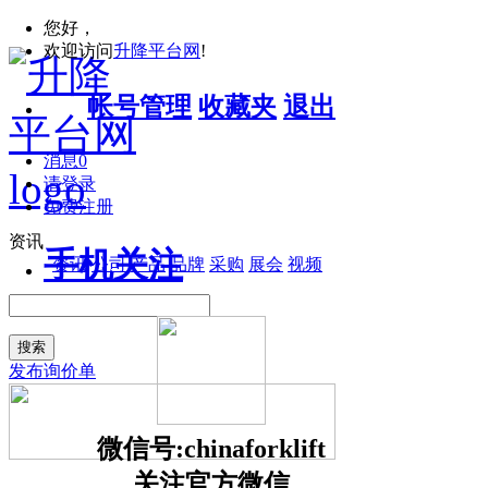
您好，
欢迎访问
升降平台网
!
帐号管理
收藏夹
退出
消息
0
请登录
免费注册
资讯
手机关注
资讯
公司
产品
品牌
采购
展会
视频
搜索
发布询价单
微信号:chinaforklift
关注官方微信