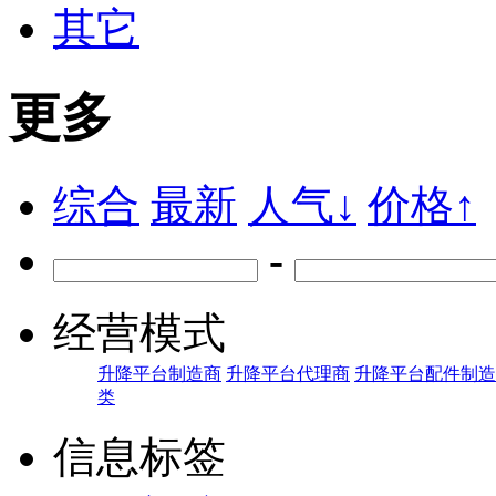
其它
更多
综合
最新
人气↓
价格↑
-
经营模式
升降平台制造商
升降平台代理商
升降平台配件制造
类
信息标签