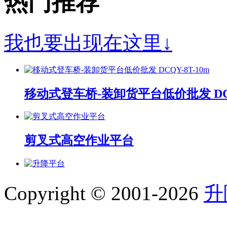
热门推荐
我也要出现在这里↓
移动式登车桥-装卸货平台低价批发 DCQY
剪叉式高空作业平台
升降平台
Copyright © 2001-2026
升