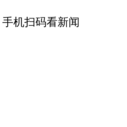
高空作业平台 EAOP
手机扫码看新闻
佛山大沥液压升降平台 佛山高空作业台 佛
YJ1型移动剪叉式高空作业平台
曲臂式高空作业平台