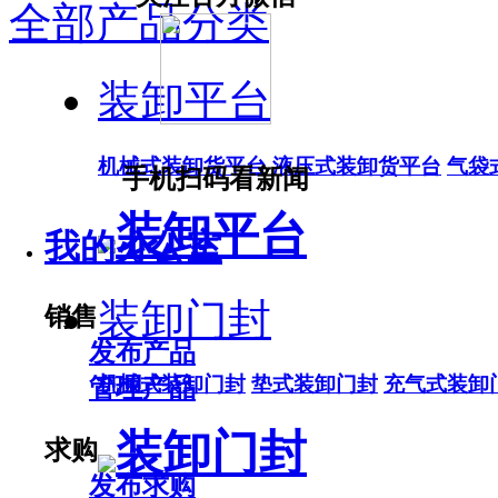
全部产品分类
装卸平台
机械式装卸货平台
液压式装卸货平台
气袋
手机扫码看新闻
装卸平台
我的办公室
装卸门封
销售
发布产品
机械式装卸门封
垫式装卸门封
充气式装卸
管理产品
装卸门封
求购
发布求购