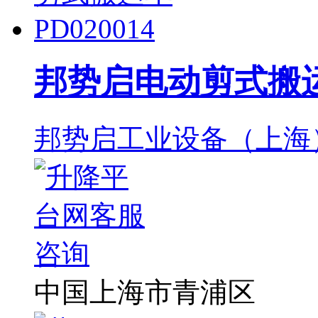
邦势启电动剪式搬运车 
邦势启工业设备（上海
中国上海市青浦区