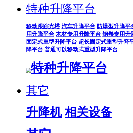
特种升降平台
移动跟踪光塔
汽车升降平台
防爆型升降平
用升降平台
木材专用升降平台
钢卷专用升
固定式重型升降平台
超长固定式重型升降
降平台
普通可以移动式重型升降平台
特种升降平台
其它
升降机
相关设备