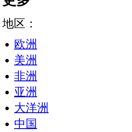
地区：
欧洲
美洲
非洲
亚洲
大洋洲
中国