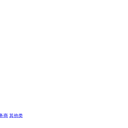
务商
其他类