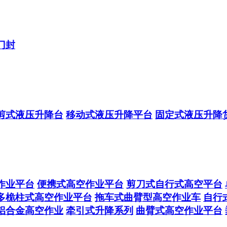
门封
剪式液压升降台
移动式液压升降平台
固定式液压升降
作业平台
便携式高空作业平台
剪刀式自行式高空平台
多桅柱式高空作业平台
拖车式曲臂型高空作业车
自行
铝合金高空作业
牵引式升降系列
曲臂式高空作业平台