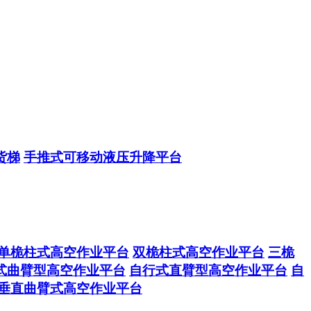
货梯
手推式可移动液压升降平台
单桅柱式高空作业平台
双桅柱式高空作业平台
三桅
式曲臂型高空作业平台
自行式直臂型高空作业平台
自
垂直曲臂式高空作业平台