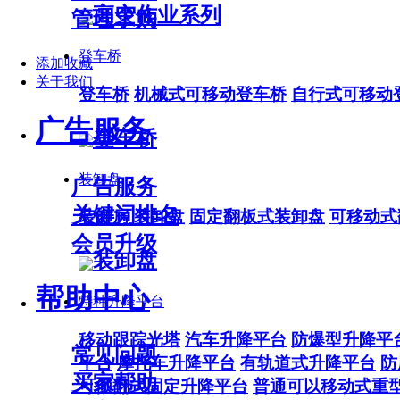
高空作业系列
管理求购
登车桥
添加收藏
关于我们
登车桥
机械式可移动登车桥
自行式可移动
广告服务
登车桥
装卸盘
广告服务
关键词排名
装卸房
装卸盘
固定翻板式装卸盘
可移动式
会员升级
装卸盘
帮助中心
特种升降平台
移动跟踪光塔
汽车升降平台
防爆型升降平
常见问题
平台
摩托车升降平台
有轨道式升降平台
防
买家帮助
可倾翻式固定升降平台
普通可以移动式重