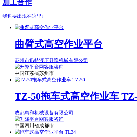
加工合作
我也要出现在这里↓
曲臂式高空作业平台
苏州市迅特液压升降机械有限公司
中国江苏省苏州市
TZ-50拖车式高空作业车 TZ-
成都惠和机械设备有限公司
中国四川省成都市