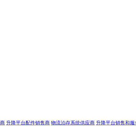
商
升降平台配件销售商
物流泊存系统供应商
升降平台销售和服