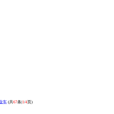
业车
(
共
67
条|
1
/
4
页
)