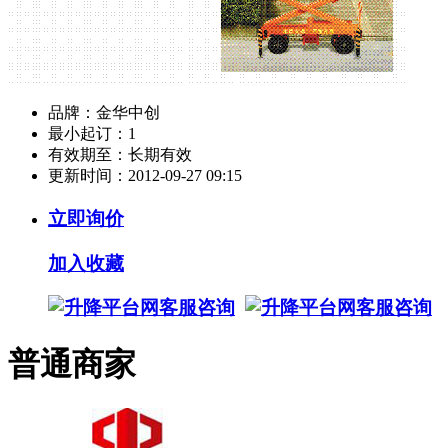
品牌：
金华中创
最小起订：
1
有效期至：
长期有效
更新时间：
2012-09-27 09:15
立即询价
加入收藏
普通商家