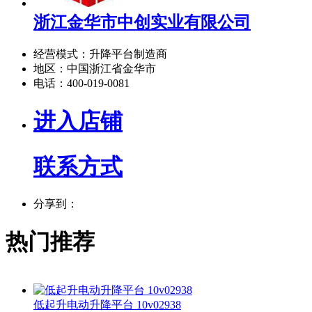
浙江金华市中创实业有限公司
经营模式：
升降平台制造商
地区：
中国浙江省金华市
电话：
400-019-0081
进入店铺
联系方式
分享到：
热门推荐
低起升电动升降平台 10v02938