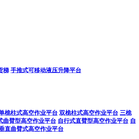
货梯
手推式可移动液压升降平台
单桅柱式高空作业平台
双桅柱式高空作业平台
三桅
式曲臂型高空作业平台
自行式直臂型高空作业平台
自
垂直曲臂式高空作业平台