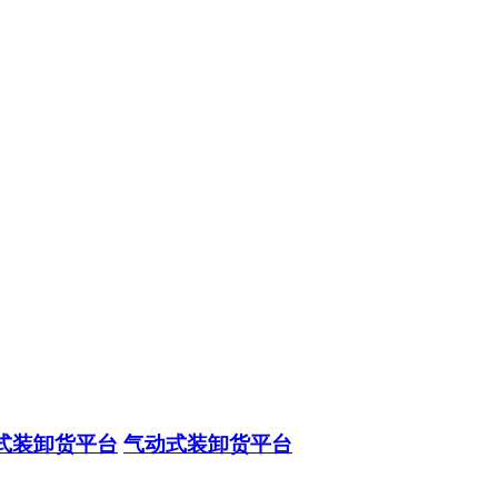
式装卸货平台
气动式装卸货平台