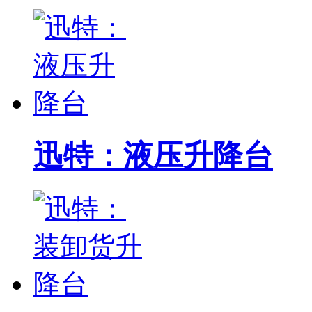
迅特：液压升降台