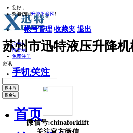
您好，
欢迎访问
升降平台网
!
帐号管理
收藏夹
退出
苏州市迅特液压升降机
消息
0
请登录
免费注册
资讯
手机关注
资讯
产品
视频
搜本店
搜全站
首页
微信号:chinaforklift
关注官方微信