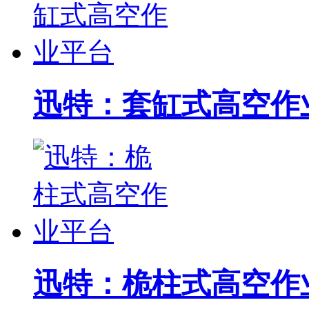
迅特：套缸式高空作
迅特：桅柱式高空作