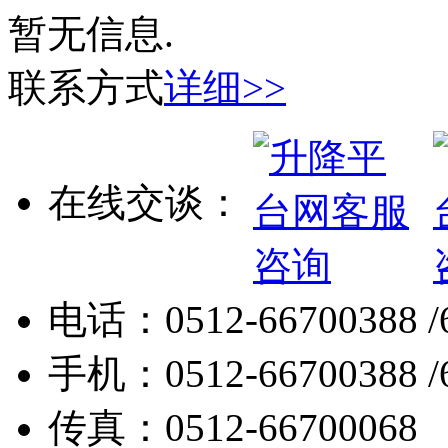
暂无信息.
联系方式
详细>>
在线交谈：
电话：
0512-66700388 /
手机：
0512-66700388 
传真：
0512-66700068