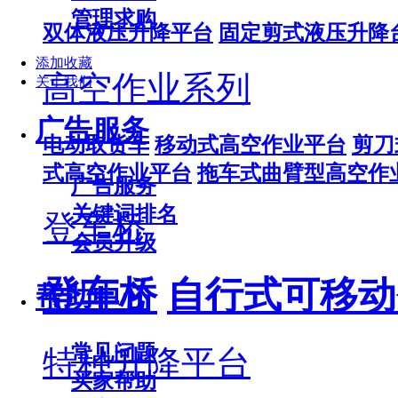
管理求购
双体液压升降平台
固定剪式液压升降
添加收藏
高空作业系列
关于我们
广告服务
电动取货车
移动式高空作业平台
剪刀
式高空作业平台
拖车式曲臂型高空作
广告服务
关键词排名
登车桥
会员升级
登车桥
自行式可移动
帮助中心
常见问题
特种升降平台
买家帮助