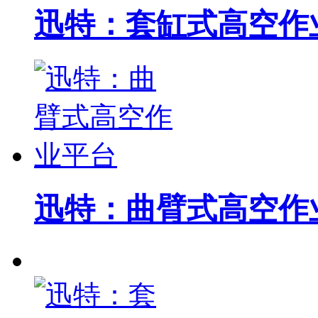
迅特：套缸式高空作
迅特：曲臂式高空作