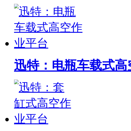
迅特：电瓶车载式高