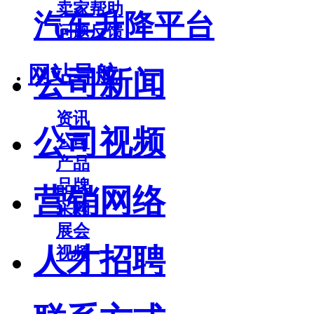
卖家帮助
汽车升降平台
问题反馈
网站导航
公司新闻
资讯
公司视频
公司
产品
品牌
营销网络
采购
展会
人才招聘
视频