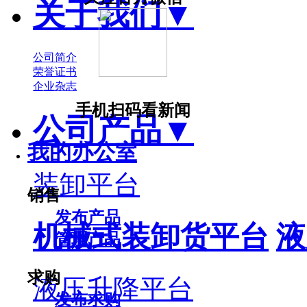
关于我们
▼
公司简介
荣誉证书
企业杂志
手机扫码看新闻
公司产品
▼
我的办公室
装卸平台
销售
发布产品
机械式装卸货平台
液
管理产品
求购
液压升降平台
发布求购