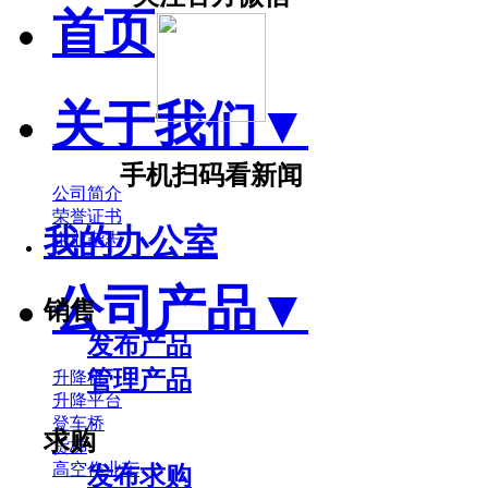
首页
关于我们
▼
手机扫码看新闻
公司简介
荣誉证书
我的办公室
企业杂志
公司产品
▼
销售
发布产品
管理产品
升降机
升降平台
登车桥
求购
货梯
高空作业车
发布求购