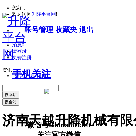
您好，
欢迎访问
升降平台网
!
帐号管理
收藏夹
退出
消息
0
请登录
免费注册
资讯
手机关注
资讯
产品
视频
搜本店
搜全站
济南天越升降机械有限
微信号:chinaforklift
关注官方微信