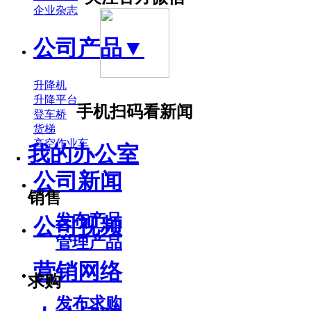
企业杂志
公司产品
▼
升降机
升降平台
手机扫码看新闻
登车桥
货梯
高空作业车
我的办公室
公司新闻
销售
发布产品
公司视频
管理产品
营销网络
求购
发布求购