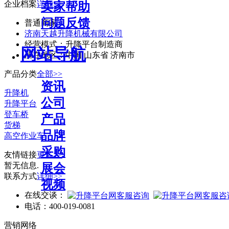
企业档案
详细>>
卖家帮助
问题反馈
普通商家
济南天越升降机械有限公司
经营模式：
升降平台制造商
网站导航
所在地区：
中国 山东省 济南市
产品分类
全部>>
资讯
升降机
公司
升降平台
登车桥
产品
货梯
品牌
高空作业车
采购
友情链接
更多>>
暂无信息.
展会
联系方式
详细>>
视频
在线交谈：
电话：
400-019-0081
营销网络