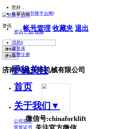
您好，
欢迎访问
升降平台网
!
资讯
帐号管理
收藏夹
退出
资讯
产品
视频
消息
0
请登录
搜本店
免费注册
搜全站
手机关注
济南天越升降机械有限公司
首页
关于我们
▼
微信号:chinaforklift
公司简介
关注官方微信
荣誉证书