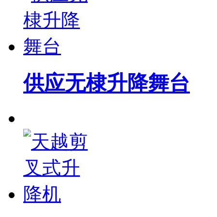
供应无棣升降舞台