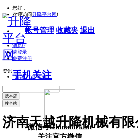
您好，
欢迎访问
升降平台网
!
帐号管理
收藏夹
退出
消息
0
请登录
免费注册
资讯
手机关注
资讯
产品
视频
搜本店
搜全站
济南天越升降机械有限
微信号:chinaforklift
关注官方微信