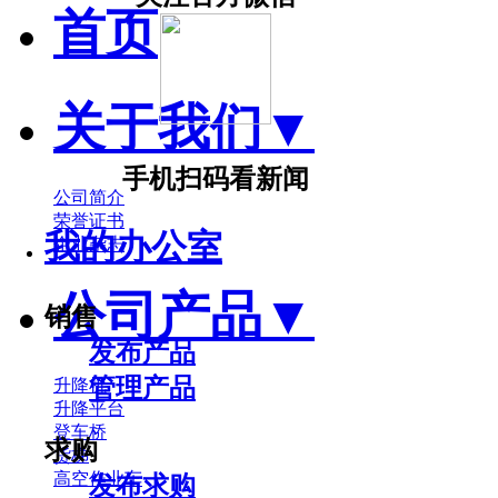
首页
关于我们
▼
手机扫码看新闻
公司简介
荣誉证书
我的办公室
企业杂志
公司产品
▼
销售
发布产品
管理产品
升降机
升降平台
登车桥
求购
货梯
高空作业车
发布求购