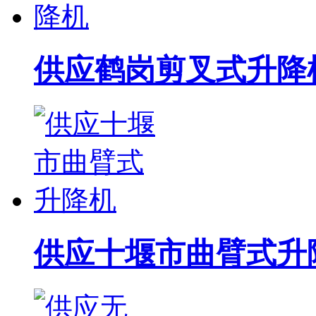
供应鹤岗剪叉式升降
供应十堰市曲臂式升