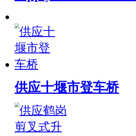
供应十堰市登车桥