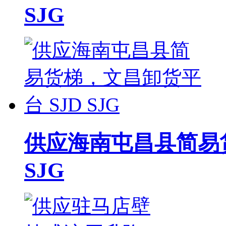
SJG
供应海南屯昌县简易货
SJG