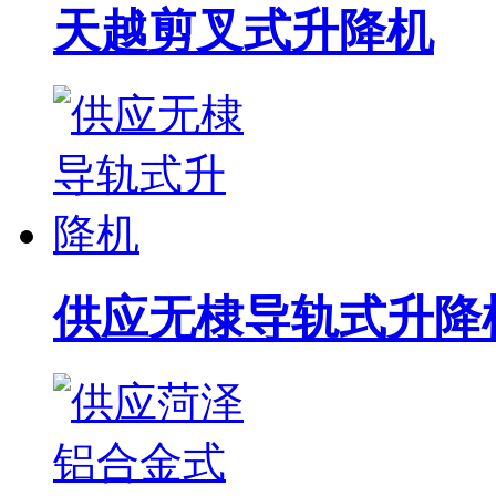
天越剪叉式升降机
供应无棣导轨式升降