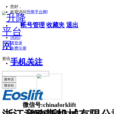
您好，
欢迎访问
升降平台网
!
帐号管理
收藏夹
退出
消息
0
请登录
免费注册
资讯
手机关注
资讯
产品
视频
搜本店
搜全站
微信号:chinaforklift
关注官方微信