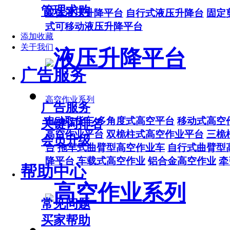
管理求购
双体液压升降平台
自行式液压升降台
固定
式可移动液压升降平台
添加收藏
关于我们
液压升降平台
广告服务
高空作业系列
广告服务
电动取货车
多角度式高空平台
移动式高空
关键词排名
高空作业平台
双桅柱式高空作业平台
三桅
会员升级
台
拖车式曲臂型高空作业车
自行式曲臂型
降平台
车载式高空作业
铝合金高空作业
牵
帮助中心
高空作业系列
常见问题
买家帮助