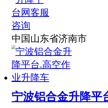
中国山东省济南市
宁波铝合金升降平