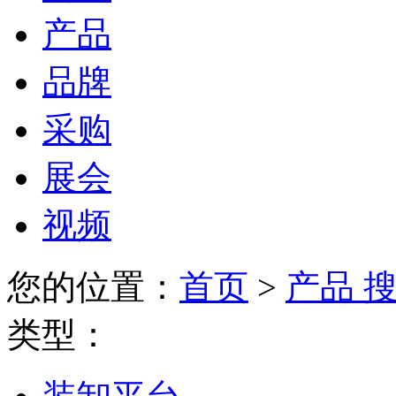
产品
品牌
采购
展会
视频
您的位置：
首页
>
产品 
类型：