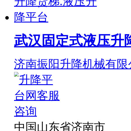
武汉固定式液压升
济南振阳升降机械有限
中国山东省济南市