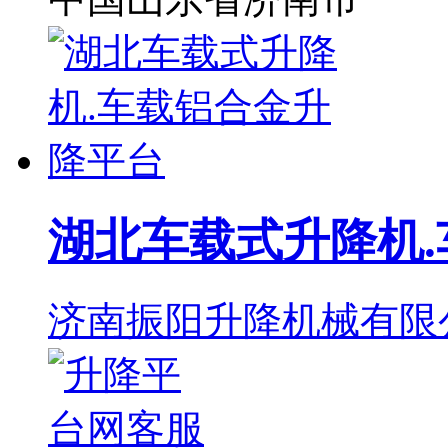
湖北车载式升降机
济南振阳升降机械有限