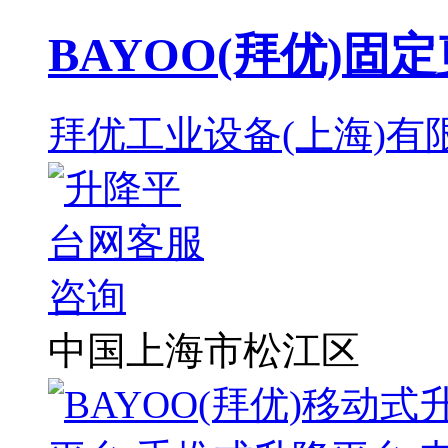
BAYOO(拜优)固
拜优工业设备(上海)有
中国上海市松江区