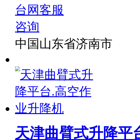
中国山东省济南市
天津曲臂式升降平