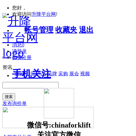
您好，
欢迎访问
升降平台网
!
帐号管理
收藏夹
退出
消息
0
请登录
免费注册
资讯
手机关注
资讯
公司
产品
品牌
采购
展会
视频
搜索
发布询价单
微信号:chinaforklift
关注官方微信