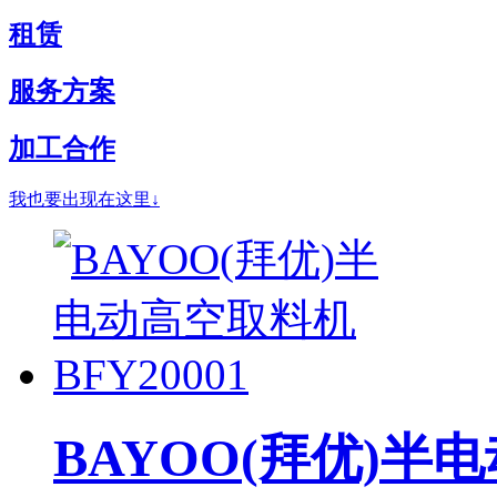
租赁
服务方案
加工合作
我也要出现在这里↓
BAYOO(拜优)半电