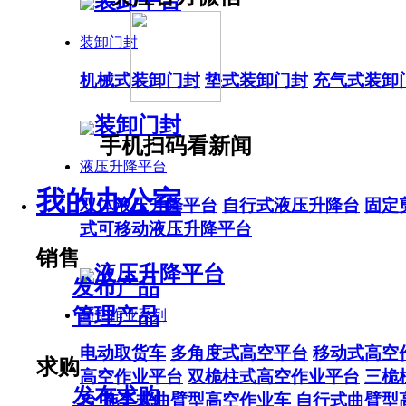
装卸平台
装卸门封
机械式装卸门封
垫式装卸门封
充气式装卸
装卸门封
手机扫码看新闻
液压升降平台
我的办公室
双体液压升降平台
自行式液压升降台
固定
式可移动液压升降平台
销售
液压升降平台
发布产品
管理产品
高空作业系列
电动取货车
多角度式高空平台
移动式高空
求购
高空作业平台
双桅柱式高空作业平台
三桅
发布求购
台
拖车式曲臂型高空作业车
自行式曲臂型