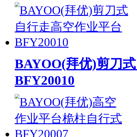
BAYOO(拜优)剪
BFY20010