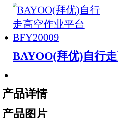
BAYOO(拜优)自行走
产品详情
产品图片