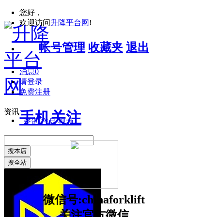
您好，
欢迎访问
升降平台网
!
帐号管理
收藏夹
退出
消息
0
请登录
免费注册
资讯
手机关注
资讯
产品
视频
搜本店
搜全站
微信号:chinaforklift
关注官方微信