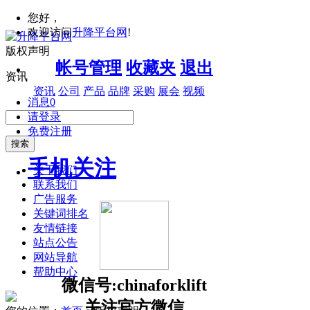
您好，
欢迎访问
升降平台网
!
版权声明
帐号管理
收藏夹
退出
资讯
资讯
公司
产品
品牌
采购
展会
视频
消息
0
请登录
免费注册
搜索
手机关注
关于我们
联系我们
广告服务
关键词排名
友情链接
站点公告
网站导航
帮助中心
微信号:chinaforklift
关注官方微信