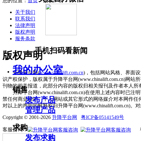
您的位置：
首页
> 版权声明
关于我们
联系我们
法律声明
版权声明
服务条款
手机扫码看新闻
版权声明
我的办公室
升降平台网(
www.chinalift.com.cn
)，包括网站风格、界面
识产权保护，版权属于升降平台网(www.chinalift.c
刊物的相关报道，此部分内容的版权归相关报刊及作者本人所
销售
升降平台网(www.chinalift.com.cn)在使用上述内容时
发布产品
禁任何商业网站、个人网站或其它形式的网络媒介对本网作任
对以上的声明的解释权归升降平台网(www.chinalift.com.
管理产品
Copyright © 2001-2026
升降平台网
粤ICP备05141549号
求购
客服咨询：
发布求购