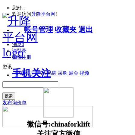
您好，
欢迎访问
升降平台网
!
帐号管理
收藏夹
退出
消息
0
请登录
免费注册
资讯
手机关注
资讯
公司
产品
品牌
采购
展会
视频
搜索
发布询价单
微信号:chinaforklift
关注官方微信