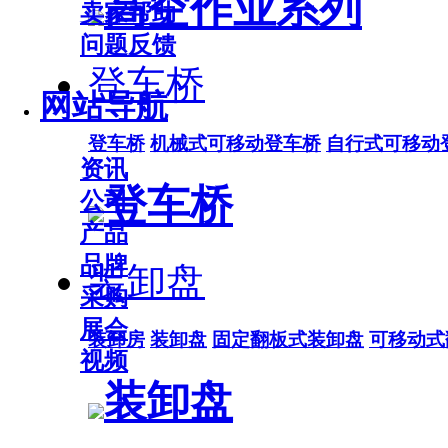
高空作业系列
卖家帮助
问题反馈
登车桥
网站导航
登车桥
机械式可移动登车桥
自行式可移动
资讯
登车桥
公司
产品
品牌
装卸盘
采购
展会
装卸房
装卸盘
固定翻板式装卸盘
可移动式
视频
装卸盘