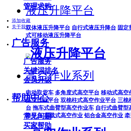
管理求购
液压升降平台
添加收藏
关于我们
双体液压升降平台
自行式液压升降台
固定
式可移动液压升降平台
广告服务
液压升降平台
广告服务
关键词排名
高空作业系列
会员升级
电动取货车
多角度式高空平台
移动式高空
帮助中心
高空作业平台
双桅柱式高空作业平台
三桅
台
拖车式曲臂型高空作业车
自行式曲臂型
常见问题
降平台
车载式高空作业
铝合金高空作业
牵
买家帮助