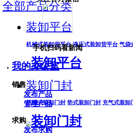
全部产品分类
装卸平台
机械式装卸货平台
液压式装卸货平台
气袋
手机扫码看新闻
装卸平台
我的办公室
装卸门封
销售
发布产品
机械式装卸门封
垫式装卸门封
充气式装卸
管理产品
装卸门封
求购
发布求购